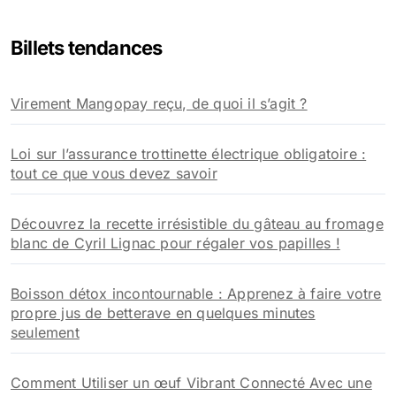
h
e
Billets tendances
r
c
h
Virement Mangopay reçu, de quoi il s’agit ?
e
r
Loi sur l’assurance trottinette électrique obligatoire :
:
tout ce que vous devez savoir
Découvrez la recette irrésistible du gâteau au fromage
blanc de Cyril Lignac pour régaler vos papilles !
Boisson détox incontournable : Apprenez à faire votre
propre jus de betterave en quelques minutes
seulement
Comment Utiliser un œuf Vibrant Connecté Avec une