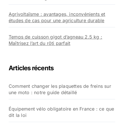
Agrivoltaïsme : avantages, inconvénients et
études de cas pour une agriculture durable
Temps de cuisson gigot d’agneau 2.5 kg :
Maîtrisez l’art du rôti parfait
Articles récents
Comment changer les plaquettes de freins sur
une moto : notre guide détaillé
Équipement vélo obligatoire en France : ce que
dit la loi