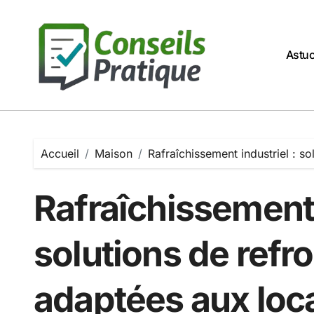
Passer
au
contenu
Astu
Accueil
Maison
Rafraîchissement industriel : s
Rafraîchissement 
solutions de refr
adaptées aux loc