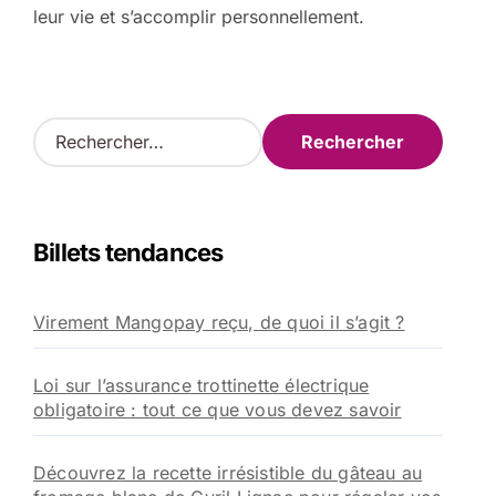
leur vie et s’accomplir personnellement.
R
e
c
h
e
Billets tendances
r
c
h
Virement Mangopay reçu, de quoi il s’agit ?
e
r
Loi sur l’assurance trottinette électrique
:
obligatoire : tout ce que vous devez savoir
Découvrez la recette irrésistible du gâteau au