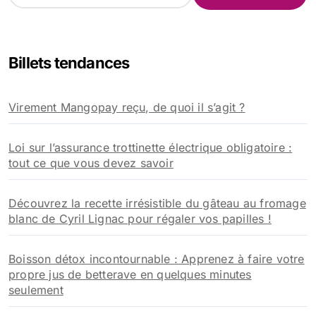
c
h
e
Billets tendances
r
c
h
Virement Mangopay reçu, de quoi il s’agit ?
e
r
Loi sur l’assurance trottinette électrique obligatoire :
:
tout ce que vous devez savoir
Découvrez la recette irrésistible du gâteau au fromage
blanc de Cyril Lignac pour régaler vos papilles !
Boisson détox incontournable : Apprenez à faire votre
propre jus de betterave en quelques minutes
seulement