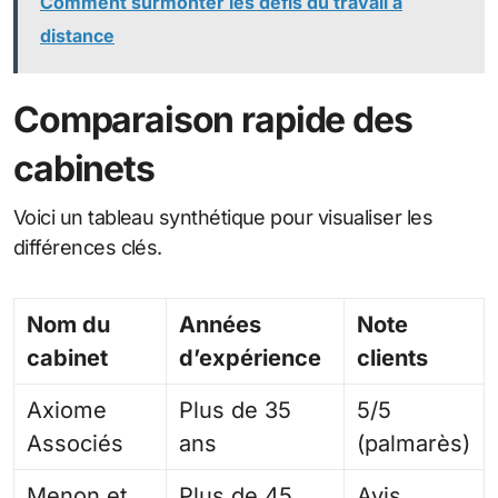
Comment surmonter les défis du travail à
distance
Comparaison rapide des
cabinets
Voici un tableau synthétique pour visualiser les
différences clés.
Nom du
Années
Note
cabinet
d’expérience
clients
Axiome
Plus de 35
5/5
Associés
ans
(palmarès)
Menon et
Plus de 45
Avis