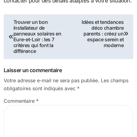
contacter pour des détails adaptés à votre situation.
Navigation
Trouver un bon
Idées et tendances
installateur de
déco chambre
de
panneaux solaires en
parents : créez un
Eure-et-Loir : les 7
espace serein et
l’article
critères qui font la
moderne
différence
Laisser un commentaire
Votre adresse e-mail ne sera pas publiée.
Les champs
obligatoires sont indiqués avec
*
Commentaire
*