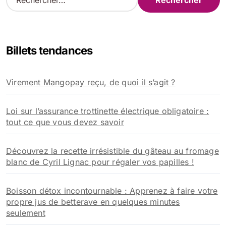
e
c
h
e
Billets tendances
r
c
h
Virement Mangopay reçu, de quoi il s’agit ?
e
r
Loi sur l’assurance trottinette électrique obligatoire :
:
tout ce que vous devez savoir
Découvrez la recette irrésistible du gâteau au fromage
blanc de Cyril Lignac pour régaler vos papilles !
Boisson détox incontournable : Apprenez à faire votre
propre jus de betterave en quelques minutes
seulement