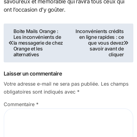
savoureux et mémorable qui ravira tous ceux qui
ont l’occasion d’y goûter.
Navigation
Boite Mails Orange :
Inconvénients crédits
Les inconvénients de
en ligne rapides : ce
de
la messagerie de chez
que vous devez
Orange et les
savoir avant de
l’article
alternatives
cliquer
Laisser un commentaire
Votre adresse e-mail ne sera pas publiée.
Les champs
obligatoires sont indiqués avec
*
Commentaire
*