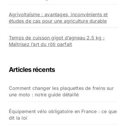
Agrivoltaïsme : avantages, inconvénients et
études de cas pour une agriculture durable
Temps de cuisson gigot d’agneau 2.5 kg :
Maîtrisez l’art du rôti parfait
Articles récents
Comment changer les plaquettes de freins sur
une moto : notre guide détaillé
Équipement vélo obligatoire en France : ce que
dit la loi