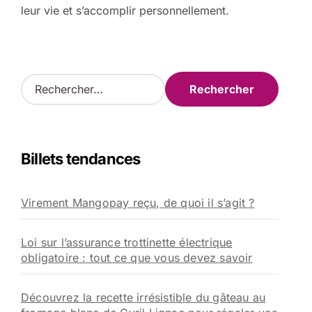
leur vie et s’accomplir personnellement.
R
e
c
h
e
Billets tendances
r
c
h
Virement Mangopay reçu, de quoi il s’agit ?
e
r
Loi sur l’assurance trottinette électrique
:
obligatoire : tout ce que vous devez savoir
Découvrez la recette irrésistible du gâteau au