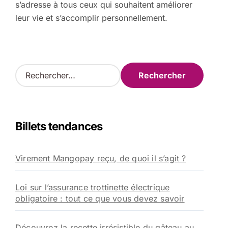
s’adresse à tous ceux qui souhaitent améliorer
leur vie et s’accomplir personnellement.
R
e
c
h
e
Billets tendances
r
c
h
Virement Mangopay reçu, de quoi il s’agit ?
e
r
Loi sur l’assurance trottinette électrique
:
obligatoire : tout ce que vous devez savoir
Découvrez la recette irrésistible du gâteau au