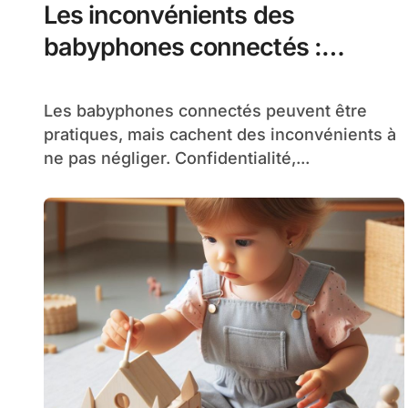
Les inconvénients des
babyphones connectés :
Confidentialité, sécurité et
sommeil de votre enfant
Les babyphones connectés peuvent être
pratiques, mais cachent des inconvénients à
ne pas négliger. Confidentialité,...