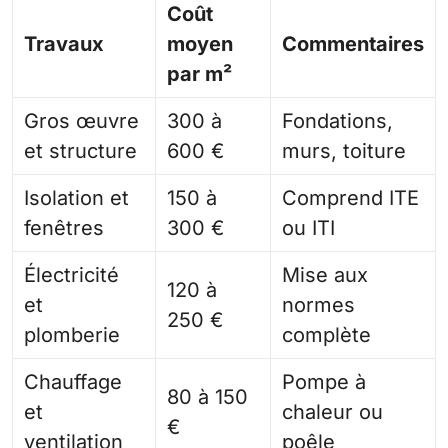
Coût
Travaux
moyen
Commentaires
par m²
Gros œuvre
300 à
Fondations,
et structure
600 €
murs, toiture
Isolation et
150 à
Comprend ITE
fenêtres
300 €
ou ITI
Électricité
Mise aux
120 à
et
normes
250 €
plomberie
complète
Chauffage
Pompe à
80 à 150
et
chaleur ou
€
ventilation
poêle