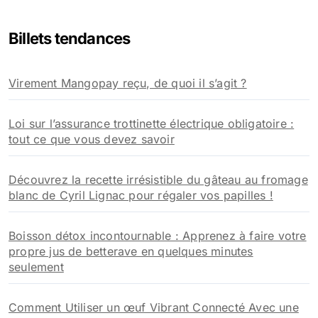
h
e
Billets tendances
r
c
h
Virement Mangopay reçu, de quoi il s’agit ?
e
r
Loi sur l’assurance trottinette électrique obligatoire :
:
tout ce que vous devez savoir
Découvrez la recette irrésistible du gâteau au fromage
blanc de Cyril Lignac pour régaler vos papilles !
Boisson détox incontournable : Apprenez à faire votre
propre jus de betterave en quelques minutes
seulement
Comment Utiliser un œuf Vibrant Connecté Avec une