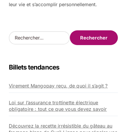
leur vie et s’accomplir personnellement.
R
e
c
h
e
Billets tendances
r
c
h
Virement Mangopay reçu, de quoi il s’agit ?
e
r
Loi sur l’assurance trottinette électrique
:
obligatoire : tout ce que vous devez savoir
Découvrez la recette irrésistible du gâteau au