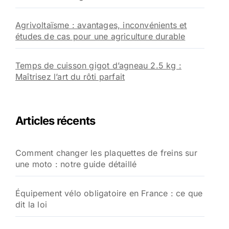
Agrivoltaïsme : avantages, inconvénients et
études de cas pour une agriculture durable
Temps de cuisson gigot d’agneau 2.5 kg :
Maîtrisez l’art du rôti parfait
Articles récents
Comment changer les plaquettes de freins sur
une moto : notre guide détaillé
Équipement vélo obligatoire en France : ce que
dit la loi