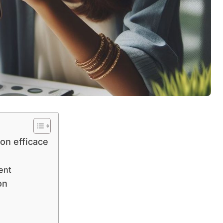
on efficace
ent
on