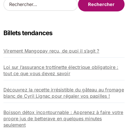
R
e
c
h
e
Billets tendances
r
c
h
Virement Mangopay reçu, de quoi il s’agit ?
e
r
Loi sur l’assurance trottinette électrique obligatoire :
:
tout ce que vous devez savoir
Découvrez la recette irrésistible du gâteau au fromage
blanc de Cyril Lignac pour régaler vos papilles !
Boisson détox incontournable : Apprenez à faire votre
propre jus de betterave en quelques minutes
seulement