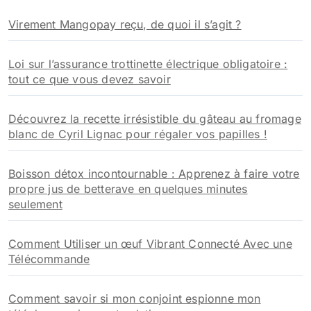
h
Virement Mangopay reçu, de quoi il s’agit ?
e
r
Loi sur l’assurance trottinette électrique obligatoire :
:
tout ce que vous devez savoir
Découvrez la recette irrésistible du gâteau au fromage
blanc de Cyril Lignac pour régaler vos papilles !
Boisson détox incontournable : Apprenez à faire votre
propre jus de betterave en quelques minutes
seulement
Comment Utiliser un œuf Vibrant Connecté Avec une
Télécommande
Comment savoir si mon conjoint espionne mon