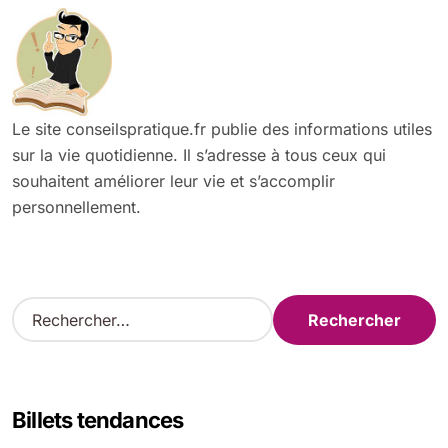
Le site conseilspratique.fr publie des informations utiles
sur la vie quotidienne. Il s’adresse à tous ceux qui
souhaitent améliorer leur vie et s’accomplir
personnellement.
R
e
c
h
e
Billets tendances
r
c