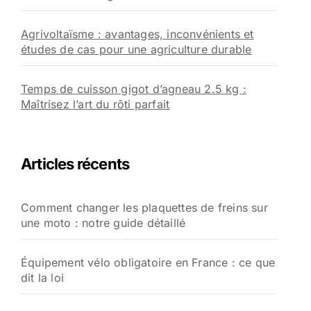
Agrivoltaïsme : avantages, inconvénients et
études de cas pour une agriculture durable
Temps de cuisson gigot d’agneau 2.5 kg :
Maîtrisez l’art du rôti parfait
Articles récents
Comment changer les plaquettes de freins sur
une moto : notre guide détaillé
Équipement vélo obligatoire en France : ce que
dit la loi