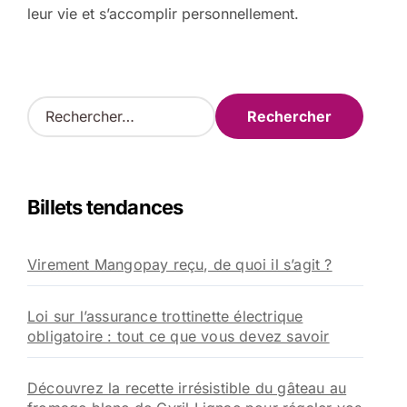
leur vie et s’accomplir personnellement.
R
e
c
h
e
Billets tendances
r
c
h
Virement Mangopay reçu, de quoi il s’agit ?
e
r
Loi sur l’assurance trottinette électrique
:
obligatoire : tout ce que vous devez savoir
Découvrez la recette irrésistible du gâteau au