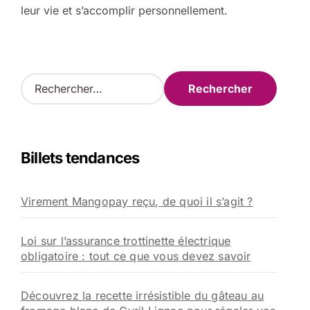
leur vie et s’accomplir personnellement.
R
e
c
h
e
Billets tendances
r
c
h
Virement Mangopay reçu, de quoi il s’agit ?
e
r
Loi sur l’assurance trottinette électrique
:
obligatoire : tout ce que vous devez savoir
Découvrez la recette irrésistible du gâteau au