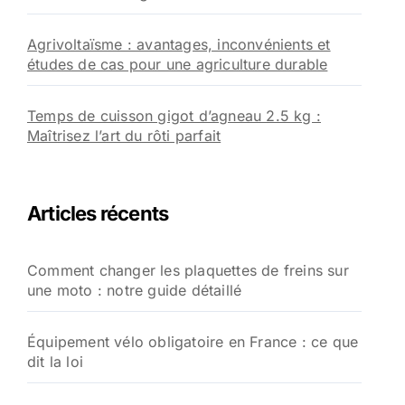
Agrivoltaïsme : avantages, inconvénients et
études de cas pour une agriculture durable
Temps de cuisson gigot d’agneau 2.5 kg :
Maîtrisez l’art du rôti parfait
Articles récents
Comment changer les plaquettes de freins sur
une moto : notre guide détaillé
Équipement vélo obligatoire en France : ce que
dit la loi