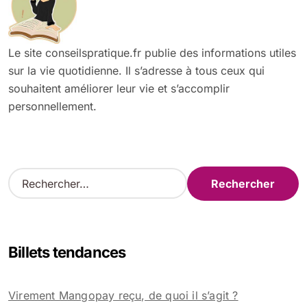
Le site conseilspratique.fr publie des informations utiles
sur la vie quotidienne. Il s’adresse à tous ceux qui
souhaitent améliorer leur vie et s’accomplir
personnellement.
R
e
c
h
e
Billets tendances
r
c
h
Virement Mangopay reçu, de quoi il s’agit ?
e