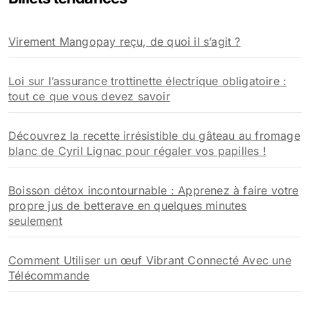
c
h
Virement Mangopay reçu, de quoi il s’agit ?
e
r
Loi sur l’assurance trottinette électrique obligatoire :
:
tout ce que vous devez savoir
Découvrez la recette irrésistible du gâteau au fromage
blanc de Cyril Lignac pour régaler vos papilles !
Boisson détox incontournable : Apprenez à faire votre
propre jus de betterave en quelques minutes
seulement
Comment Utiliser un œuf Vibrant Connecté Avec une
Télécommande