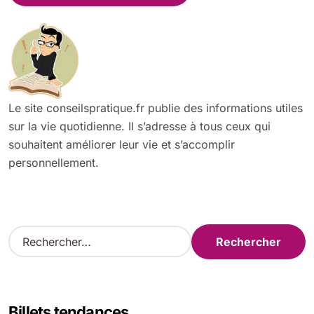
Le site conseilspratique.fr publie des informations utiles
sur la vie quotidienne. Il s’adresse à tous ceux qui
souhaitent améliorer leur vie et s’accomplir
personnellement.
R
e
c
h
e
Billets tendances
r