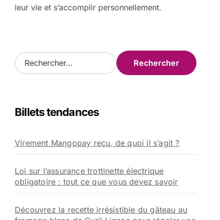
leur vie et s’accomplir personnellement.
R
e
c
h
e
Billets tendances
r
c
h
Virement Mangopay reçu, de quoi il s’agit ?
e
r
Loi sur l’assurance trottinette électrique
:
obligatoire : tout ce que vous devez savoir
Découvrez la recette irrésistible du gâteau au