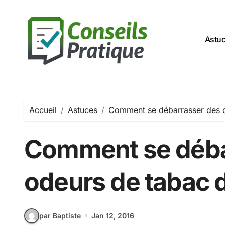
Passer
au
contenu
Astu
Accueil
Astuces
Comment se débarrasser des o
Comment se déba
odeurs de tabac d
par Baptiste
Jan 12, 2016