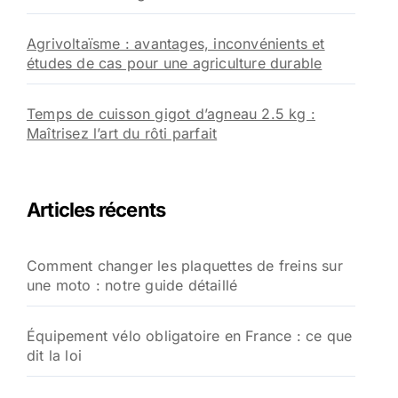
Agrivoltaïsme : avantages, inconvénients et
études de cas pour une agriculture durable
Temps de cuisson gigot d’agneau 2.5 kg :
Maîtrisez l’art du rôti parfait
Articles récents
Comment changer les plaquettes de freins sur
une moto : notre guide détaillé
Équipement vélo obligatoire en France : ce que
dit la loi