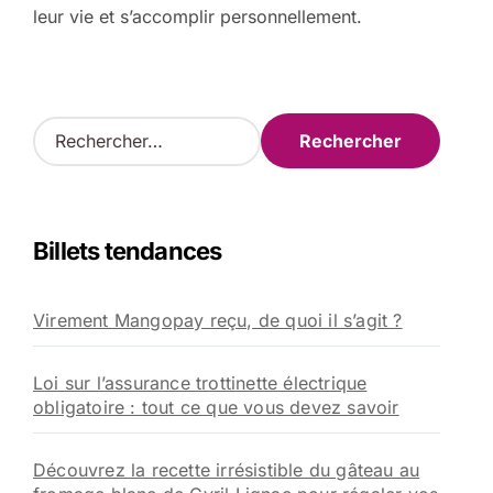
leur vie et s’accomplir personnellement.
R
e
c
h
e
Billets tendances
r
c
h
Virement Mangopay reçu, de quoi il s’agit ?
e
r
Loi sur l’assurance trottinette électrique
:
obligatoire : tout ce que vous devez savoir
Découvrez la recette irrésistible du gâteau au