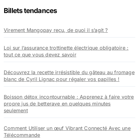
e
Billets tendances
r
c
h
Virement Mangopay reçu, de quoi il s’agit ?
e
r
Loi sur l’assurance trottinette électrique obligatoire :
:
tout ce que vous devez savoir
Découvrez la recette irrésistible du gâteau au fromage
blanc de Cyril Lignac pour régaler vos papilles !
Boisson détox incontournable : Apprenez à faire votre
propre jus de betterave en quelques minutes
seulement
Comment Utiliser un œuf Vibrant Connecté Avec une
Télécommande