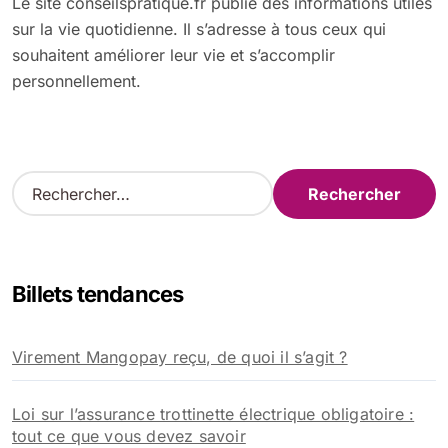
Le site conseilspratique.fr publie des informations utiles
sur la vie quotidienne. Il s’adresse à tous ceux qui
souhaitent améliorer leur vie et s’accomplir
personnellement.
R
e
c
h
e
Billets tendances
r
c
h
Virement Mangopay reçu, de quoi il s’agit ?
e
r
Loi sur l’assurance trottinette électrique obligatoire :
:
tout ce que vous devez savoir