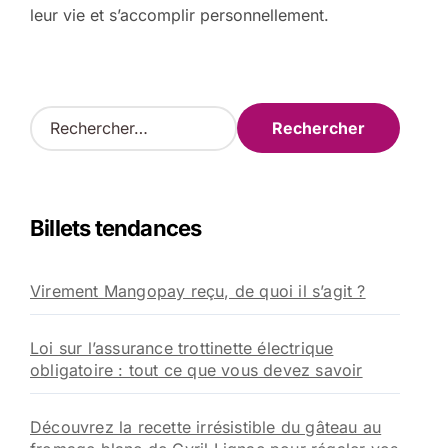
leur vie et s’accomplir personnellement.
R
e
c
h
e
Billets tendances
r
c
h
Virement Mangopay reçu, de quoi il s’agit ?
e
r
Loi sur l’assurance trottinette électrique
:
obligatoire : tout ce que vous devez savoir
Découvrez la recette irrésistible du gâteau au