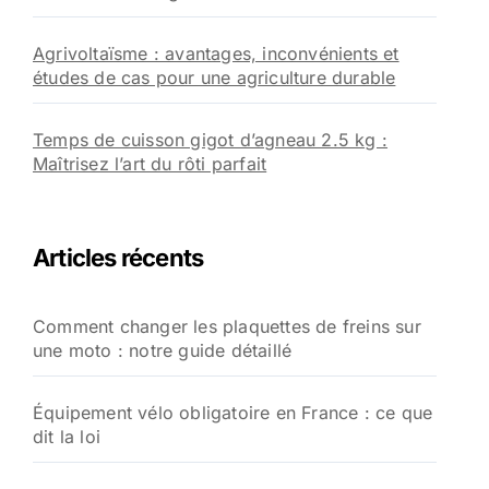
Agrivoltaïsme : avantages, inconvénients et
études de cas pour une agriculture durable
Temps de cuisson gigot d’agneau 2.5 kg :
Maîtrisez l’art du rôti parfait
Articles récents
Comment changer les plaquettes de freins sur
une moto : notre guide détaillé
Équipement vélo obligatoire en France : ce que
dit la loi