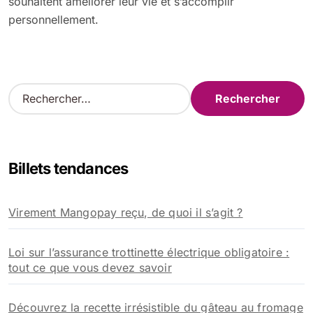
souhaitent améliorer leur vie et s’accomplir
personnellement.
R
e
c
h
e
Billets tendances
r
c
h
Virement Mangopay reçu, de quoi il s’agit ?
e
r
Loi sur l’assurance trottinette électrique obligatoire :
:
tout ce que vous devez savoir
Découvrez la recette irrésistible du gâteau au fromage