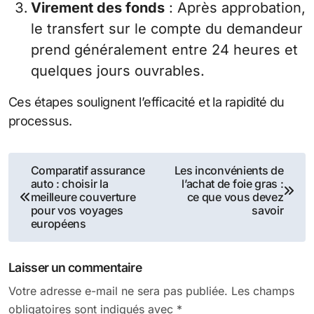
Virement des fonds
: Après approbation,
le transfert sur le compte du demandeur
prend généralement entre 24 heures et
quelques jours ouvrables.
Ces étapes soulignent l’efficacité et la rapidité du
processus.
Navigation
Comparatif assurance
Les inconvénients de
auto : choisir la
l’achat de foie gras :
de
meilleure couverture
ce que vous devez
pour vos voyages
savoir
l’article
européens
Laisser un commentaire
Votre adresse e-mail ne sera pas publiée.
Les champs
obligatoires sont indiqués avec
*