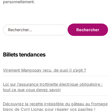
personnellement.
R
e
c
h
e
Billets tendances
r
c
h
Virement Mangopay reçu, de quoi il s’agit ?
e
r
Loi sur l’assurance trottinette électrique obligatoire :
:
tout ce que vous devez savoir
Découvrez la recette irrésistible du gâteau au fromage
blanc de Cyril Lignac pour régaler vos papilles !