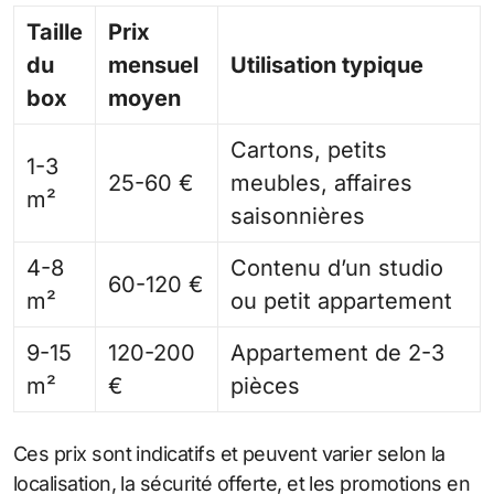
Taille
Prix
du
mensuel
Utilisation typique
box
moyen
Cartons, petits
1-3
25-60 €
meubles, affaires
m²
saisonnières
4-8
Contenu d’un studio
60-120 €
m²
ou petit appartement
9-15
120-200
Appartement de 2-3
m²
€
pièces
Ces prix sont indicatifs et peuvent varier selon la
localisation, la sécurité offerte, et les promotions en