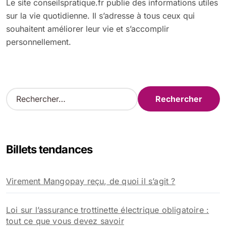
Le site conseilspratique.fr publie des informations utiles
sur la vie quotidienne. Il s’adresse à tous ceux qui
souhaitent améliorer leur vie et s’accomplir
personnellement.
R
e
c
h
e
Billets tendances
r
c
h
Virement Mangopay reçu, de quoi il s’agit ?
e
r
Loi sur l’assurance trottinette électrique obligatoire :
:
tout ce que vous devez savoir