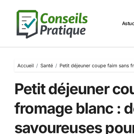
Passer
au
contenu
Astu
Accueil
Santé
Petit déjeuner coupe faim sans f
Petit déjeuner co
fromage blanc : d
savoureuses pour