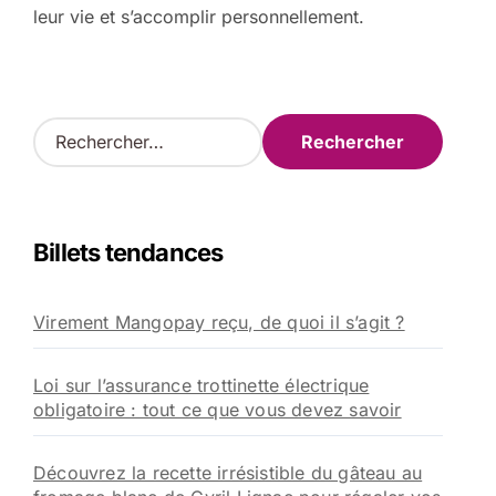
leur vie et s’accomplir personnellement.
R
e
c
h
e
Billets tendances
r
c
h
Virement Mangopay reçu, de quoi il s’agit ?
e
r
Loi sur l’assurance trottinette électrique
:
obligatoire : tout ce que vous devez savoir
Découvrez la recette irrésistible du gâteau au