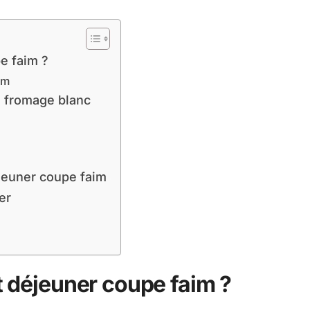
pe faim ?
im
s fromage blanc
jeuner coupe faim
er
it déjeuner coupe faim ?