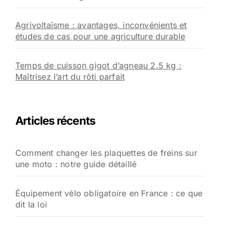
Agrivoltaïsme : avantages, inconvénients et
études de cas pour une agriculture durable
Temps de cuisson gigot d’agneau 2.5 kg :
Maîtrisez l’art du rôti parfait
Articles récents
Comment changer les plaquettes de freins sur
une moto : notre guide détaillé
Équipement vélo obligatoire en France : ce que
dit la loi