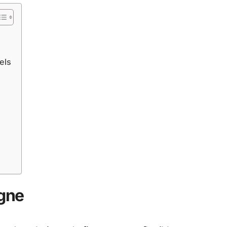
els
igne