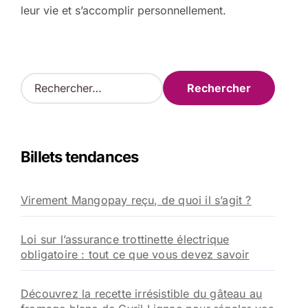
leur vie et s’accomplir personnellement.
R
e
c
h
e
Billets tendances
r
c
h
Virement Mangopay reçu, de quoi il s’agit ?
e
r
Loi sur l’assurance trottinette électrique
:
obligatoire : tout ce que vous devez savoir
Découvrez la recette irrésistible du gâteau au