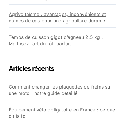
Agrivoltaïsme : avantages, inconvénients et
études de cas pour une agriculture durable
Temps de cuisson gigot d’agneau 2.5 kg :
Maîtrisez l’art du rôti parfait
Articles récents
Comment changer les plaquettes de freins sur
une moto : notre guide détaillé
Équipement vélo obligatoire en France : ce que
dit la loi