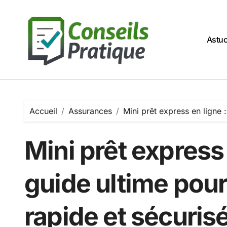
Passer
au
contenu
Astu
Accueil
Assurances
Mini prêt express en ligne 
Mini prêt express 
guide ultime pou
rapide et sécuris