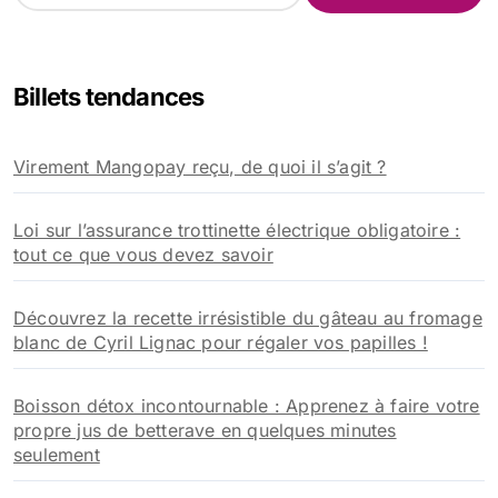
c
h
e
Billets tendances
r
c
h
Virement Mangopay reçu, de quoi il s’agit ?
e
r
Loi sur l’assurance trottinette électrique obligatoire :
:
tout ce que vous devez savoir
Découvrez la recette irrésistible du gâteau au fromage
blanc de Cyril Lignac pour régaler vos papilles !
Boisson détox incontournable : Apprenez à faire votre
propre jus de betterave en quelques minutes
seulement