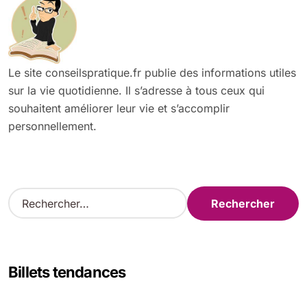
Le site conseilspratique.fr publie des informations utiles
sur la vie quotidienne. Il s’adresse à tous ceux qui
souhaitent améliorer leur vie et s’accomplir
personnellement.
R
e
c
h
e
Billets tendances
r
c
h