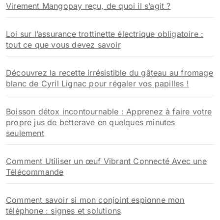
Virement Mangopay reçu, de quoi il s’agit ?
e
r
Loi sur l’assurance trottinette électrique obligatoire :
:
tout ce que vous devez savoir
Découvrez la recette irrésistible du gâteau au fromage
blanc de Cyril Lignac pour régaler vos papilles !
Boisson détox incontournable : Apprenez à faire votre
propre jus de betterave en quelques minutes
seulement
Comment Utiliser un œuf Vibrant Connecté Avec une
Télécommande
Comment savoir si mon conjoint espionne mon
téléphone : signes et solutions