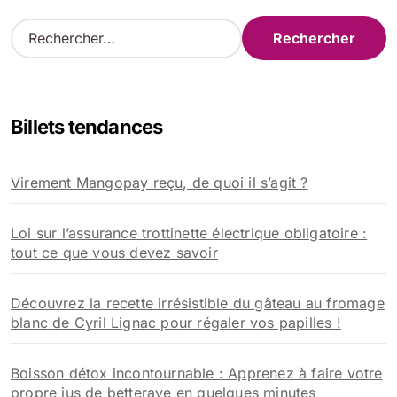
R
e
c
h
e
Billets tendances
r
c
h
Virement Mangopay reçu, de quoi il s’agit ?
e
r
Loi sur l’assurance trottinette électrique obligatoire :
:
tout ce que vous devez savoir
Découvrez la recette irrésistible du gâteau au fromage
blanc de Cyril Lignac pour régaler vos papilles !
Boisson détox incontournable : Apprenez à faire votre
propre jus de betterave en quelques minutes