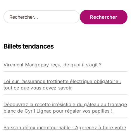
R
e
c
h
e
Billets tendances
r
c
h
Virement Mangopay reçu, de quoi il s’agit ?
e
r
Loi sur l’assurance trottinette électrique obligatoire :
:
tout ce que vous devez savoir
Découvrez la recette irrésistible du gâteau au fromage
blanc de Cyril Lignac pour régaler vos papilles !
Boisson détox incontournable : Apprenez à faire votre