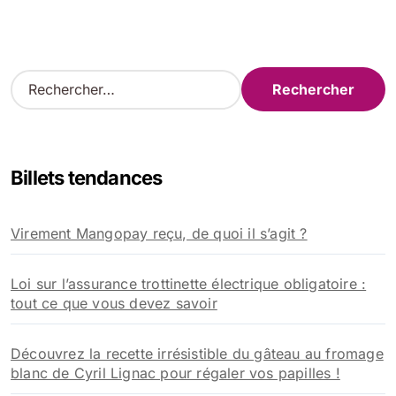
R
e
c
h
e
Billets tendances
r
c
h
Virement Mangopay reçu, de quoi il s’agit ?
e
r
Loi sur l’assurance trottinette électrique obligatoire :
:
tout ce que vous devez savoir
Découvrez la recette irrésistible du gâteau au fromage
blanc de Cyril Lignac pour régaler vos papilles !