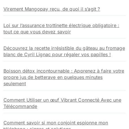
h
Virement Mangopay reçu, de quoi il s’agit ?
e
r
Loi sur l’assurance trottinette électrique obligatoire :
:
tout ce que vous devez savoir
Découvrez la recette irrésistible du gâteau au fromage
blanc de Cyril Lignac pour régaler vos papilles !
Boisson détox incontournable : Apprenez à faire votre
propre jus de betterave en quelques minutes
seulement
Comment Utiliser un œuf Vibrant Connecté Avec une
Télécommande
Comment savoir si mon conjoint espionne mon