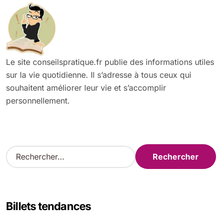
Le site conseilspratique.fr publie des informations utiles
sur la vie quotidienne. Il s’adresse à tous ceux qui
souhaitent améliorer leur vie et s’accomplir
personnellement.
R
e
c
h
e
Billets tendances
r
c